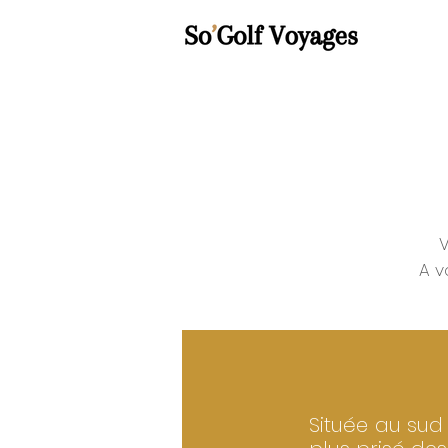
V
A v
Située au sud 