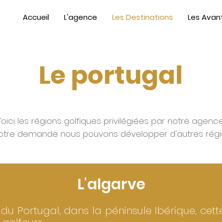
Accueil
L'agence
Les Destinations
Les Avan
Le portugal
oici les régions golfiques privilégiées par notre agenc
otre demande nous pouvons développer d'autres régi
L'algarve
du Portugal, dans la péninsule Ibérique, cett