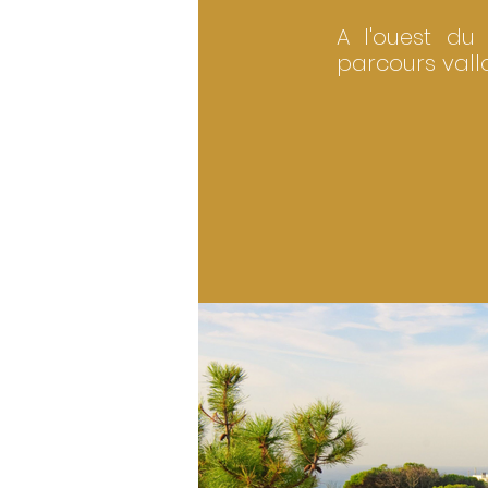
A l'ouest du
parcours vall